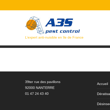
Skip
to
content
L’expert anti-nuisible en île de France
39ter rue des pavillons
Accueil
92000 NANTERRE
01 47 24 43 40
Dératisa
Désinsec