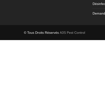
Désinfec
Demande
© Tous Droits Réservés
A3S Pest Control